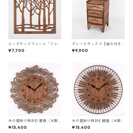
ビッグウッドフレーム「フォ
グレースボックス【抽斗付き
レスト」
３段】（木製道具箱）
¥7,700
¥9,900
木の壁掛け時計D 薔薇（木製
木の壁掛け時計E 鍵盤（木製ウ
ウォールクロック）
ォールクロック）
¥15,400
¥15,400