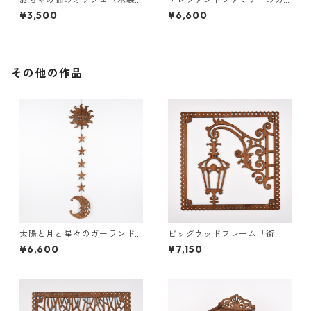
インテリア）
ーランド（木の壁飾り）
¥3,500
¥6,600
その他の作品
太陽と月と星々のガーランド
ビッグウッドフレーム「街
（木の壁飾り）
灯」
¥6,600
¥7,150