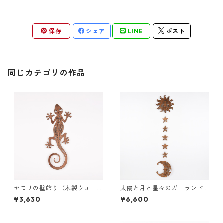
保存
シェア
LINE
ポスト
同じカテゴリの作品
ヤモリの壁飾り（木製ウォー
太陽と月と星々のガーランド
ルデコ）
（木の壁飾り）
¥3,630
¥6,600